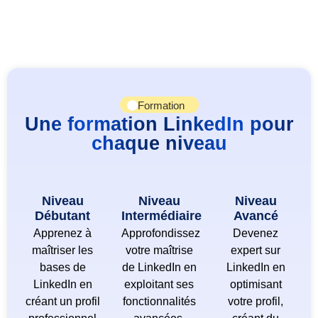
Formation
Une formation LinkedIn pour
chaque niveau
Niveau
Niveau
Niveau
Débutant
Intermédiaire
Avancé
Apprenez à
Approfondissez
Devenez
maîtriser les
votre maîtrise
expert sur
bases de
de LinkedIn en
LinkedIn en
LinkedIn en
exploitant ses
optimisant
créant un profil
fonctionnalités
votre profil,