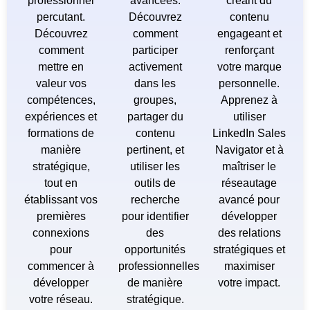
professionnel
avancées.
créant du
percutant.
Découvrez
contenu
Découvrez
comment
engageant et
comment
participer
renforçant
mettre en
activement
votre marque
valeur vos
dans les
personnelle.
compétences,
groupes,
Apprenez à
expériences et
partager du
utiliser
formations de
contenu
LinkedIn Sales
manière
pertinent, et
Navigator et à
stratégique,
utiliser les
maîtriser le
tout en
outils de
réseautage
établissant vos
recherche
avancé pour
premières
pour identifier
développer
connexions
des
des relations
pour
opportunités
stratégiques et
commencer à
professionnelles
maximiser
développer
de manière
votre impact.
votre réseau.
stratégique.